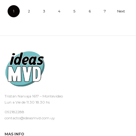
1
2
3
4
5
6
7
Next
Tristán Narvaja 1617 – Montevideo
Lun a Vie de 11.30 18.30 hs
092182288
contacto@ideasmvd.com.uy
MAS INFO