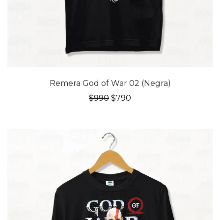
20% OFF
Remera God of War 02 (Negra)
El
El
$
990
$
790
precio
precio
original
actual
era:
es:
$990.
$790.