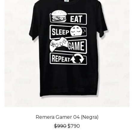
20% OFF
Remera Gamer 04 (Negra)
El
El
$
990
$
790
precio
precio