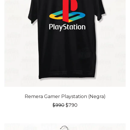
20% OFF
Remera Gamer Playstation (Negra)
El
El
$
990
$
790
precio
precio
original
actual
era:
es:
$990.
$790.