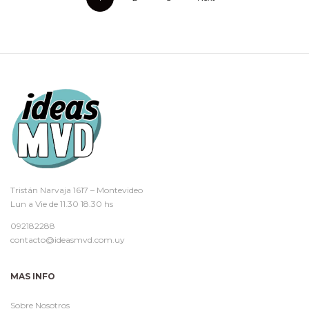
Tristán Narvaja 1617 – Montevideo
Lun a Vie de 11.30 18.30 hs
092182288
contacto@ideasmvd.com.uy
MAS INFO
Sobre Nosotros