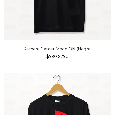
20% OFF
Remera Gamer Mode ON (Negra)
El
El
$
990
$
790
precio
precio
original
actual
era:
es:
$990.
$790.