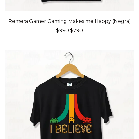
20% OFF
Remera Gamer Gaming Makes me Happy (Negra)
El
El
$
990
$
790
precio
precio
original
actual
era:
es:
$990.
$790.