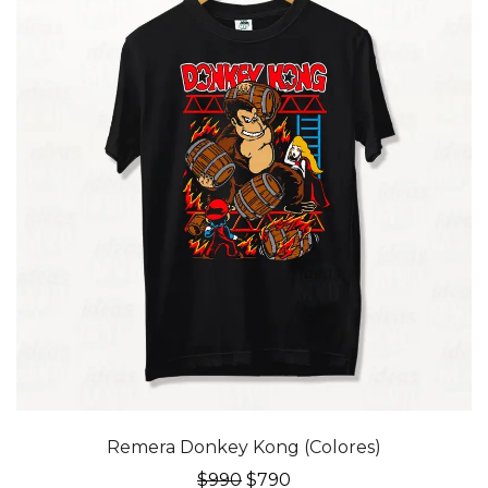
20% OFF
Remera Donkey Kong (Colores)
El
El
$
990
$
790