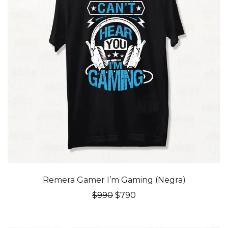
20% OFF
Remera Gamer I’m Gaming (Negra)
El
El
$
990
$
790
precio
precio
original
actual
era:
es: