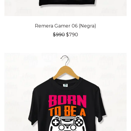
20% OFF
Remera Gamer 06 (Negra)
El
El
$
990
$
790
precio
precio
original
actual
era:
es:
$990.
$790.