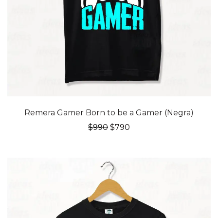
20% OFF
Remera Gamer Born to be a Gamer (Negra)
El
El
$
990
$
790
precio
precio
original
actual
era:
es:
$990.
$790.