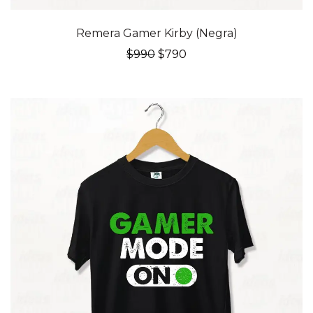
20% OFF
Remera Gamer Kirby (Negra)
El
El
$
990
$
790
precio
precio
original
actual
era:
es:
$990.
$790.