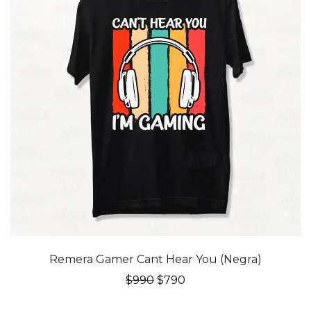
20% OFF
Remera Gamer Cant Hear You (Negra)
El
El
$
990
$
790
precio
precio
original
actual