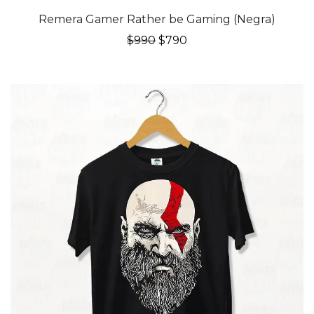
20% OFF
Remera Gamer Rather be Gaming (Negra)
El
El
$
990
$
790
precio
precio
original
actual
era:
es:
$990.
$790.