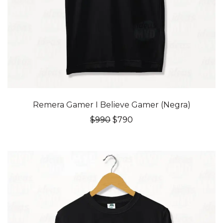
20% OFF
Remera Gamer I Believe Gamer (Negra)
El
El
$
990
$
790
precio
precio
original
actual
era:
es:
$990.
$790.