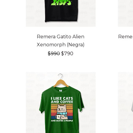
20% OFF
20% O
Remera Gatito Alien
Remer
Xenomorph (Negra)
El
El
$
990
$
790
precio
precio
original
actual
era:
es:
$990.
$790.