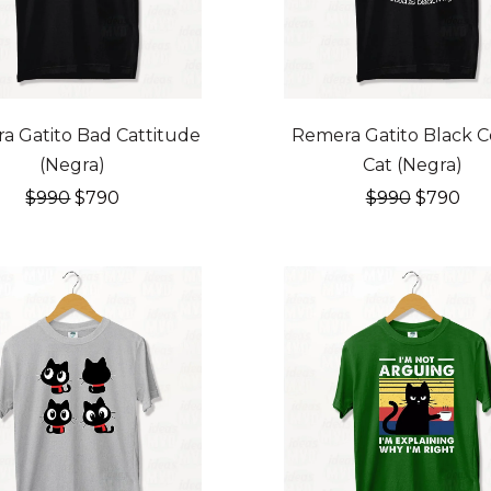
FF
20% OFF
a Gatito Bad Cattitude
Remera Gatito Black C
(Negra)
Cat (Negra)
El
El
El
El
$
990
$
790
$
990
$
790
precio
precio
precio
pre
original
actual
original
act
era:
es:
era:
es:
$990.
$790.
$990.
$79