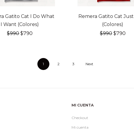
FF
20% OFF
a Gatito Cat I Do What
Remera Gatito Cat Just 
I Want (Colores)
(Colores)
El
El
El
El
$
990
$
790
$
990
$
790
precio
precio
precio
pre
original
actual
original
act
era:
es:
era:
es:
$990.
$790.
$990.
$79
1
2
3
Next
MI CUENTA
Checkout
Mi cuenta