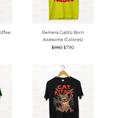
20% OFF
offee
Remera Gatito Born
Awesome (Colores)
El
El
$
990
$
790
cio
precio
precio
ual
original
actual
era:
es:
0.
$990.
$790.