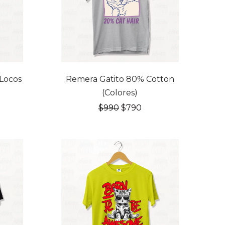
20% OFF
 Locos
Remera Gatito 80% Cotton
(Colores)
El
El
$
990
$
790
cio
precio
precio
ual
original
actual
era:
es:
0.
$990.
$790.