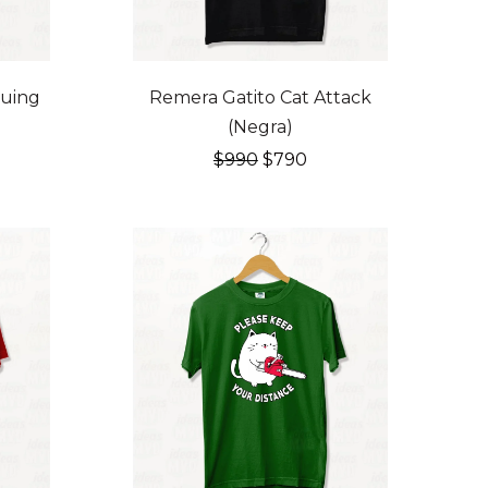
20% OFF
guing
Remera Gatito Cat Attack
(Negra)
El
El
$
990
$
790
cio
precio
precio
ual
original
actual
era:
es:
0.
$990.
$790.