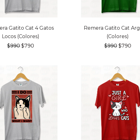
FF
20% OFF
ra Gatito Cat 4 Gatos
Remera Gatito Cat Ar
Locos (Colores)
(Colores)
El
El
El
El
$
990
$
790
$
990
$
790
precio
precio
precio
pre
original
actual
original
act
era:
es:
era:
es:
$990.
$790.
$990.
$79