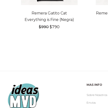
20% OFF
20% O
Remera Gatito Cat
Remer
Everything is Fine (Negra)
El
El
$
990
$
790
precio
precio
original
actual
era:
es:
$990.
$790.
MAS INFO
Sobre Nosotros
Envíos