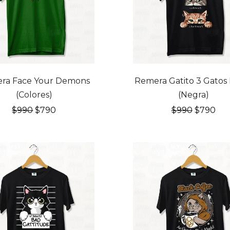
FF
20% OFF
ra Face Your Demons
Remera Gatito 3 Gatos
(Colores)
(Negra)
El
El
El
El
$
990
$
790
$
990
$
790
precio
precio
precio
pre
original
actual
original
act
era:
es:
era:
es:
$990.
$790.
$990.
$79