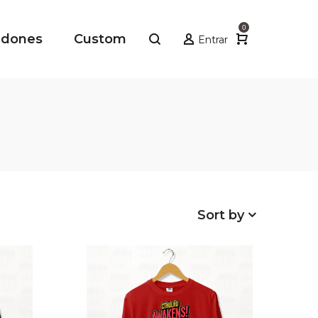
0
adones
Custom
Entrar
Sort by