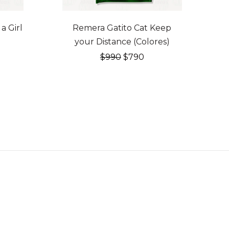
20% OFF
a Girl
Remera Gatito Cat Keep
your Distance (Colores)
El
El
$
990
$
790
cio
precio
precio
ual
original
actual
era:
es:
0.
$990.
$790.