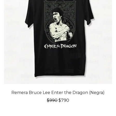
20% OFF
Remera Bruce Lee Enter the Dragon (Negra)
El
El
$
990
$
790
precio
precio
original
actual
era:
es: