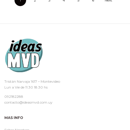
1
2
3
4
5
6
Next
Tristán Narvaja 1617 – Montevideo
Lun a Vie de 11.30 18.30 hs
092182288
contacto@ideasmvd.com.uy
MAS INFO
Sobre Nosotros