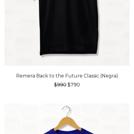
20% OFF
Remera Back to the Future Classic (Negra)
El
El
$
990
$
790
precio
precio
original
actual
era:
es:
$990.
$790.