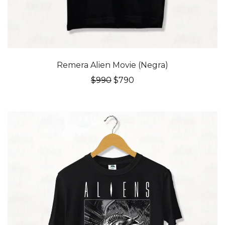
20% OFF
Remera Alien Movie (Negra)
El
El
$
990
$
790
precio
precio
original
actual
era:
es:
$990.
$790.