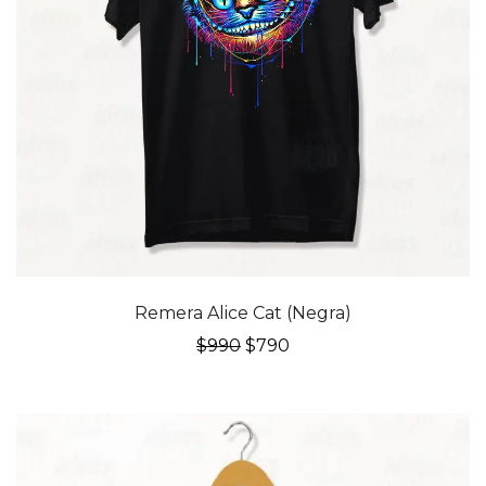
20% OFF
Remera Alice Cat (Negra)
El
El
$
990
$
790
precio
precio
original
actual
era:
es:
$990.
$790.