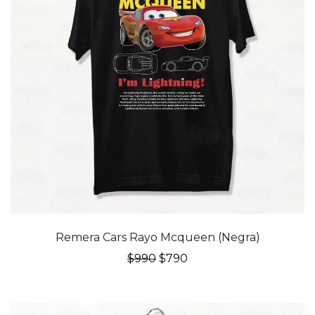
20% OFF
Remera Cars Rayo Mcqueen (Negra)
El
El
$
990
$
790
precio
precio
original
actual
era:
es:
$990.
$790.