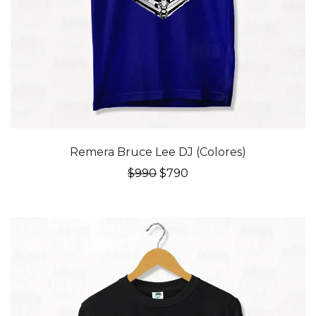
20% OFF
Remera Bruce Lee DJ (Colores)
El
El
$
990
$
790
precio
precio
original
actual
era:
es:
$990.
$790.