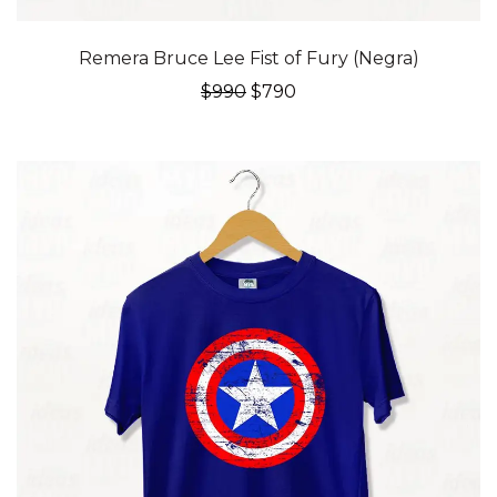
20% OFF
Remera Bruce Lee Fist of Fury (Negra)
El
El
$
990
$
790
precio
precio
original
actual
era:
es:
$990.
$790.