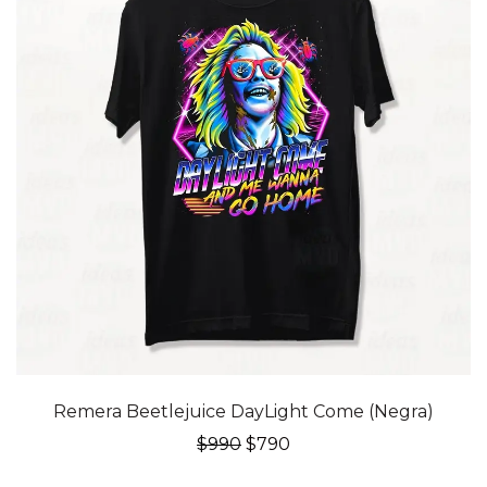
20% OFF
Remera Beetlejuice DayLight Come (Negra)
El
El
$
990
$
790
precio
precio
original
actual