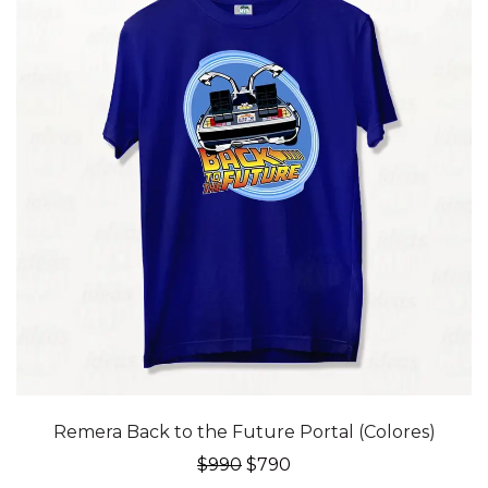
20% OFF
Remera Back to the Future Portal (Colores)
El
El
$
990
$
790
precio
precio