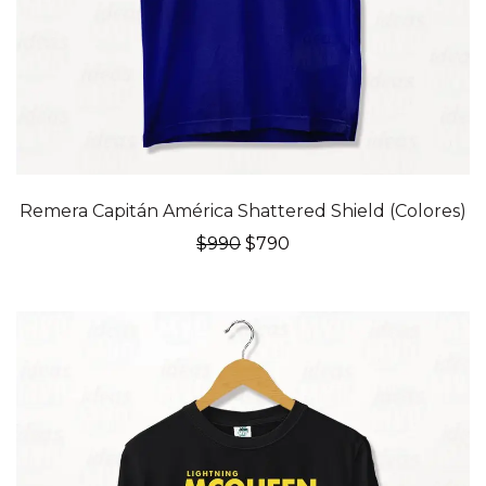
20% OFF
Remera Capitán América Shattered Shield (Colores)
El
El
$
990
$
790
precio
precio
original
actual
era:
es:
$990.
$790.