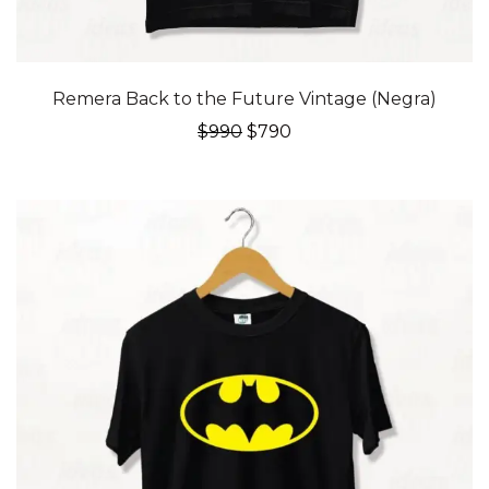
20% OFF
Remera Back to the Future Vintage (Negra)
El
El
$
990
$
790
precio
precio
original
actual
era:
es:
$990.
$790.