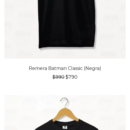
20% OFF
Remera Batman Classic (Negra)
El
El
$
990
$
790
precio
precio
original
actual
era:
es:
$990.
$790.