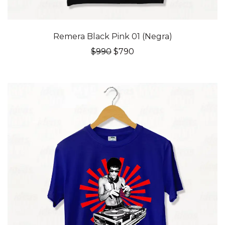
20% OFF
Remera Black Pink 01 (Negra)
El
El
$
990
$
790
precio
precio
original
actual
era:
es:
$990.
$790.