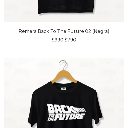
20% OFF
Remera Back To The Future 02 (Negra)
El
El
$
990
$
790
precio
precio
original
actual
era:
es:
$990.
$790.