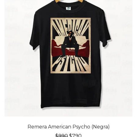
20% OFF
Remera American Psycho (Negra)
El
El
$
990
$
790