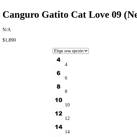
Canguro Gatito Cat Love 09 (N
N/A
$
1,890
4
6
8
10
12
14