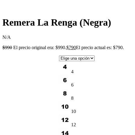
Remera La Renga (Negra)
N/A
$
990
El precio original era: $990.
$
790
El precio actual es: $790.
4
6
8
10
12