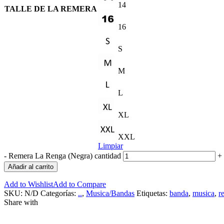
14
TALLE DE LA REMERA
16
S
M
L
XL
XXL
Limpiar
-
Remera La Renga (Negra) cantidad
+
Añadir al carrito
Add to Wishlist
Add to Compare
SKU:
N/D
Categorías:
..
,
Musica/Bandas
Etiquetas:
banda
,
musica
,
r
Share with