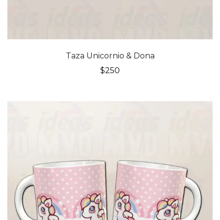
Taza Unicornio & Dona
$
250