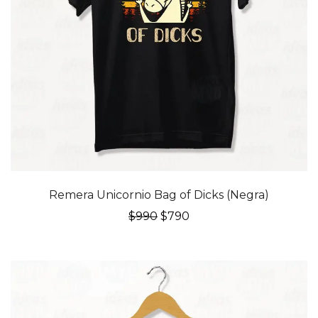
20% OFF
Remera Unicornio Bag of Dicks (Negra)
El
El
$
990
$
790
precio
precio
original
actual
era:
es:
$990.
$790.