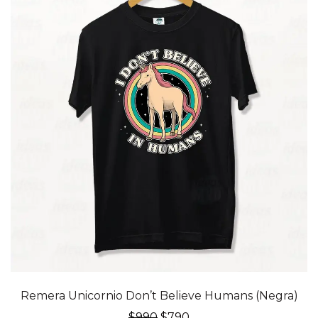
20% OFF
Remera Unicornio Don’t Believe Humans (Negra)
El
El
$
990
$
790