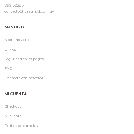
092182288
contacto@ideasmvd.com.uy
MAS INFO
Sobre Nosotros
Envíos
Seguridad en los pagos
FAQ
Contacte con nosotros
MI CUENTA
Checkout
Mi cuenta
Política de cambios