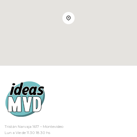
Tristán Narvaja 1617 – Montevideo
Lun a Vie de 11.30 18.30 hs