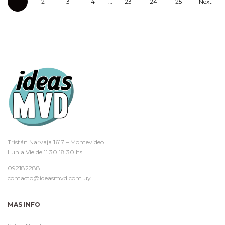
1
2
3
4
…
23
24
25
Next
Tristán Narvaja 1617 – Montevideo
Lun a Vie de 11.30 18.30 hs
092182288
contacto@ideasmvd.com.uy
MAS INFO