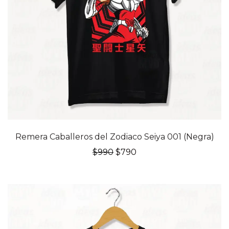
20% OFF
Remera Caballeros del Zodiaco Seiya 001 (Negra)
El
El
$
990
$
790
precio
precio
original
actual
era:
es:
$990.
$790.