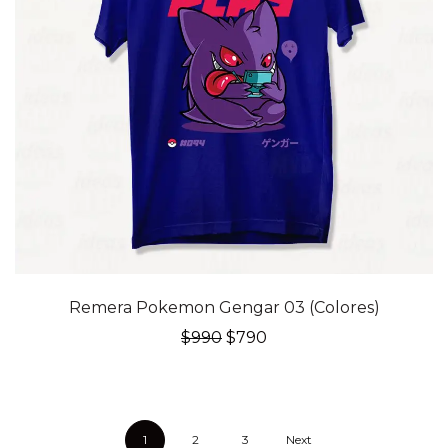
20% OFF
Remera Pokemon Gengar 03 (Colores)
El
El
$
990
$
790
precio
precio
original
actual
era:
es:
$990.
$790.
1
2
3
Next