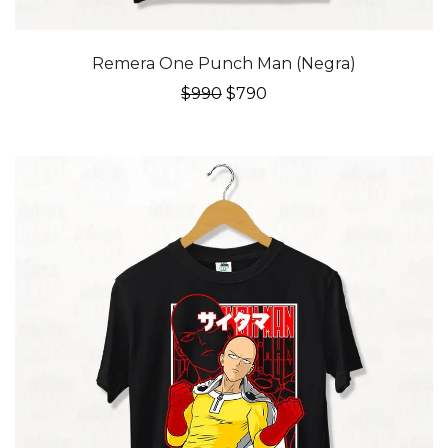
20% OFF
Remera One Punch Man (Negra)
El
El
$
990
$
790
precio
precio
original
actual
era:
es:
$990.
$790.