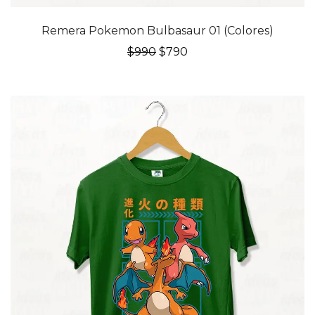
20% OFF
Remera Pokemon Bulbasaur 01 (Colores)
El
El
$
990
$
790
precio
precio
original
actual
era:
es:
$990.
$790.