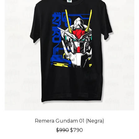
20% OFF
Remera Gundam 01 (Negra)
El
El
$
990
$
790
precio
precio