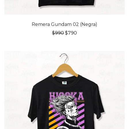
20% OFF
Remera Gundam 02 (Negra)
El
El
$
990
$
790
precio
precio
original
actual
era:
es:
$990.
$790.