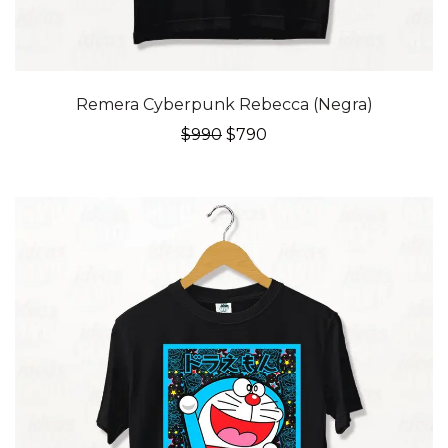
20% OFF
Remera Cyberpunk Rebecca (Negra)
El
El
$
990
$
790
precio
precio
original
actual
era:
es:
$990.
$790.