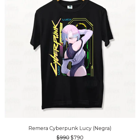
20% OFF
Remera Cyberpunk Lucy (Negra)
El
El
$
990
$
790