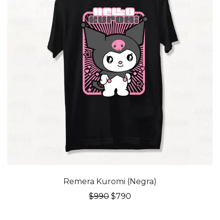
20% OFF
Remera Kuromi (Negra)
El
El
$
990
$
790
precio
precio
original
actual