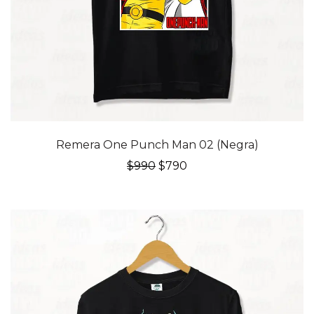
20% OFF
Remera One Punch Man 02 (Negra)
El
El
$
990
$
790
precio
precio
original
actual
era:
es:
$990.
$790.