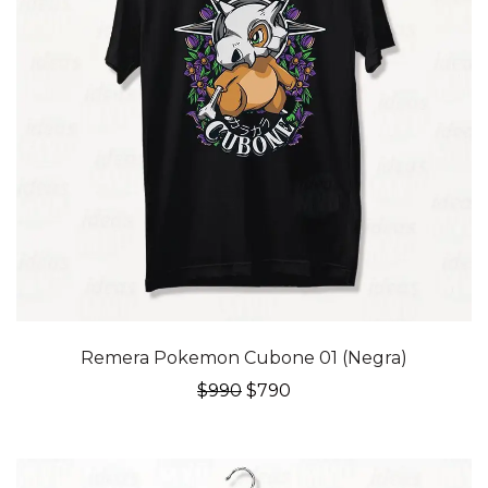
20% OFF
Remera Pokemon Cubone 01 (Negra)
El
El
$
990
$
790
precio
precio
original
actual
era:
es:
$990.
$790.