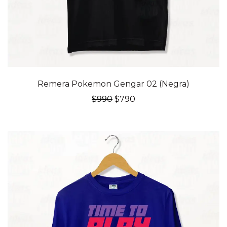
20% OFF
Remera Pokemon Gengar 02 (Negra)
El
El
$
990
$
790
precio
precio
original
actual
era:
es:
$990.
$790.