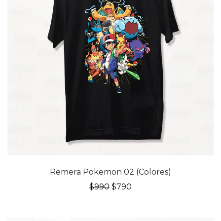
20% OFF
Remera Pokemon 02 (Colores)
El
El
$
990
$
790
precio
precio
original
actual
era:
es: