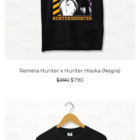
20% OFF
Remera Hunter x Hunter Hisoka (Negra)
El
El
$
990
$
790
precio
precio
original
actual
era:
es:
$990.
$790.