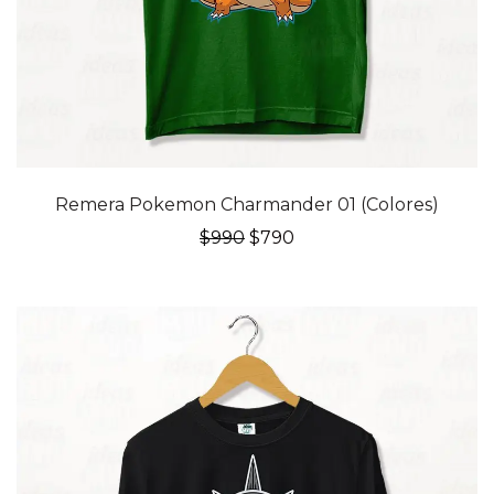
20% OFF
Remera Pokemon Charmander 01 (Colores)
El
El
$
990
$
790
precio
precio
original
actual
era:
es:
$990.
$790.