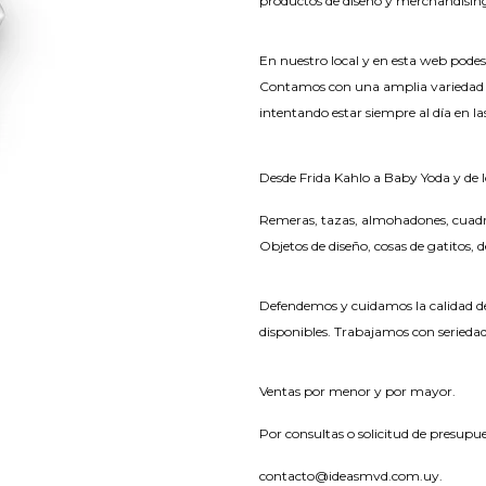
productos de diseño y merchandisin
En nuestro local y en esta web podes
Contamos con una amplia variedad d
intentando estar siempre al día en la
Desde Frida Kahlo a Baby Yoda y de l
Remeras, tazas, almohadones, cuadro
Objetos de diseño, cosas de gatitos, d
Defendemos y cuidamos la calidad de
disponibles. Trabajamos con seriedad
Ventas por menor y por mayor.
Por consultas o solicitud de presupue
contacto@ideasmvd.com.uy.