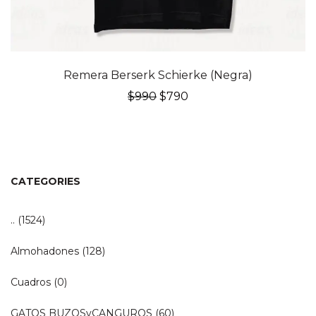
20% OFF
Remera Berserk Schierke (Negra)
El
El
$
990
$
790
precio
precio
original
actual
era:
es:
$990.
$790.
CATEGORIES
..
(1524)
Almohadones
(128)
Cuadros
(0)
GATOS BUZOSyCANGUROS
(60)