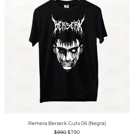
20% OFF
Remera Berserk Guts 06 (Negra)
El
El
$
990
$
790