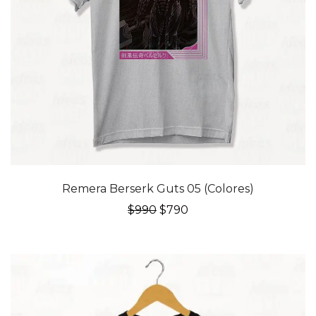
20% OFF
Remera Berserk Guts 05 (Colores)
El
El
$
990
$
790
precio
precio
original
actual
era:
es:
$990.
$790.