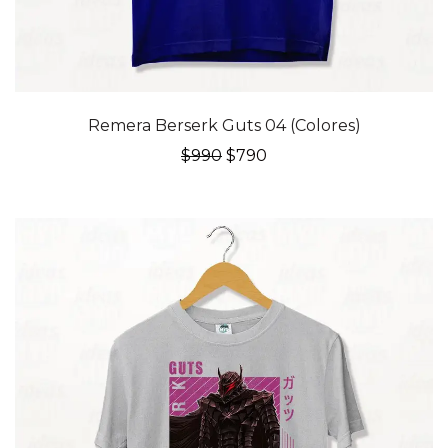
20% OFF
Remera Berserk Guts 04 (Colores)
El
El
$
990
$
790
precio
precio
original
actual
era:
es:
$990.
$790.