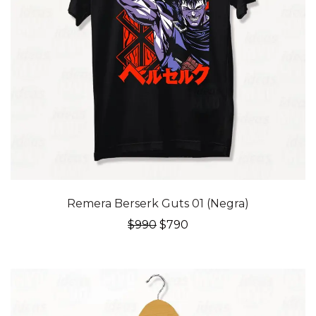
20% OFF
Remera Berserk Guts 01 (Negra)
El
El
$
990
$
790
precio
precio
original
actual
era:
es:
$990.
$790.