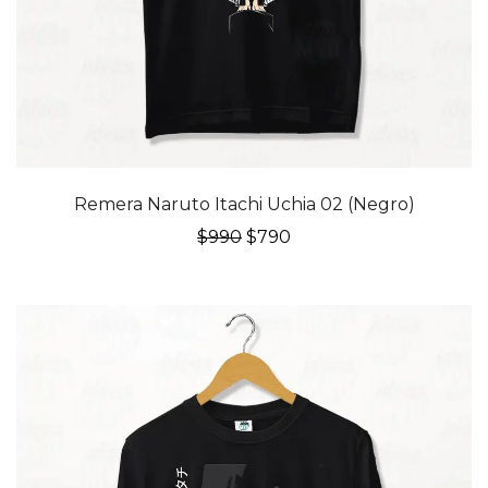
20% OFF
Remera Naruto Itachi Uchia 02 (Negro)
El
El
$
990
$
790
precio
precio
original
actual
era:
es:
$990.
$790.