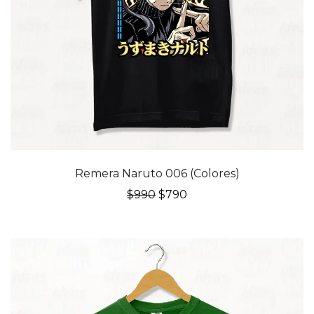
20% OFF
Remera Naruto 006 (Colores)
El
El
$
990
$
790
precio
precio
original
actual
era:
es:
$990.
$790.