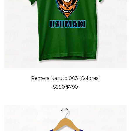
20% OFF
Remera Naruto 003 (Colores)
El
El
$
990
$
790
precio
precio
original
actual
era:
es:
$990.
$790.