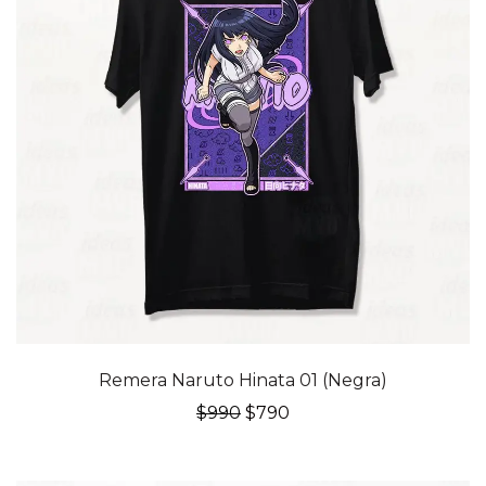
20% OFF
Remera Naruto Hinata 01 (Negra)
El
El
$
990
$
790
precio
precio
original
actual
era:
es: