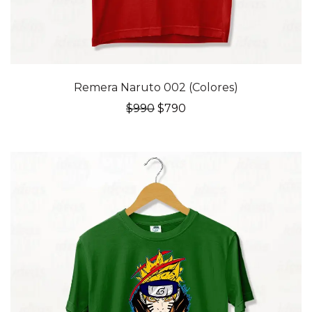
20% OFF
Remera Naruto 002 (Colores)
El
El
$
990
$
790
precio
precio
original
actual
era:
es:
$990.
$790.