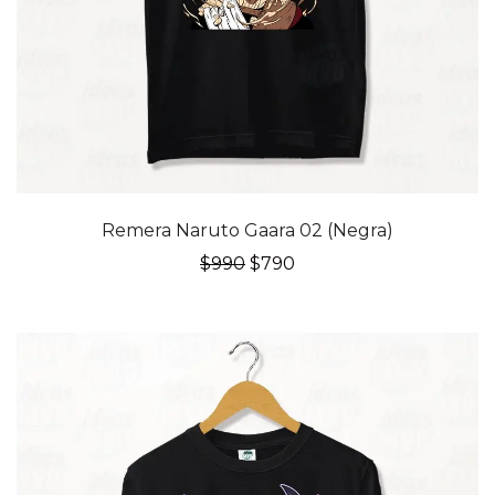
20% OFF
Remera Naruto Gaara 02 (Negra)
El
El
$
990
$
790
precio
precio
original
actual
era:
es:
$990.
$790.