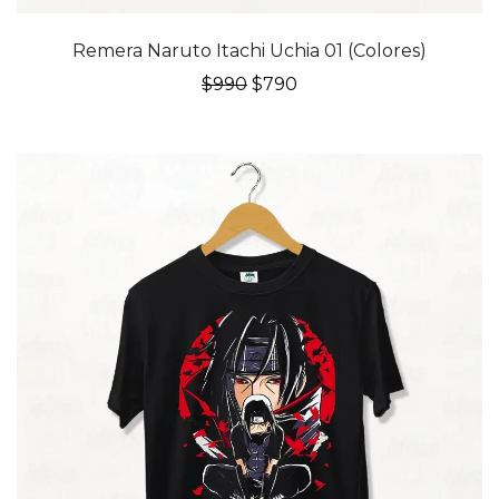
20% OFF
Remera Naruto Itachi Uchia 01 (Colores)
El
El
$
990
$
790
precio
precio
original
actual
era:
es:
$990.
$790.