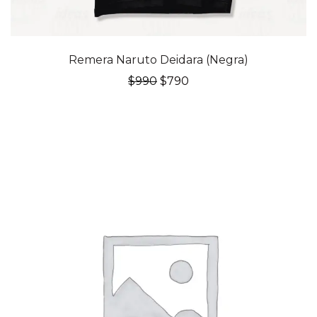
20% OFF
Remera Naruto Deidara (Negra)
El
El
$
990
$
790
precio
precio
original
actual
era:
es:
$990.
$790.