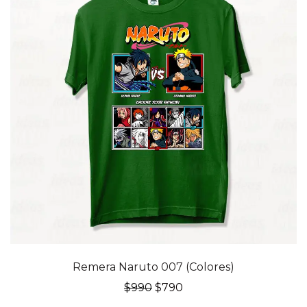
20% OFF
Remera Naruto 007 (Colores)
El
El
$
990
$
790
precio
precio