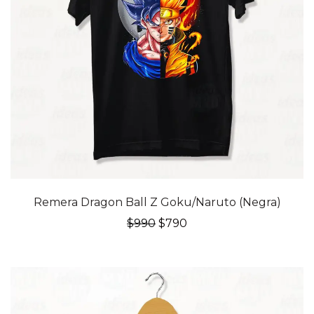
20% OFF
Remera Dragon Ball Z Goku/Naruto (Negra)
El
El
$
990
$
790
precio
precio
original
actual
era:
es:
$990.
$790.