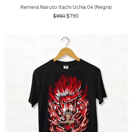
20% OFF
Remera Naruto Itachi Uchia 04 (Negra)
El
El
$
990
$
790
precio
precio
original
actual
era:
es:
$990.
$790.