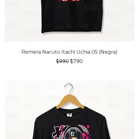
20% OFF
Remera Naruto Itachi Uchia 05 (Negra)
El
El
$
990
$
790
precio
precio
original
actual
era:
es:
$990.
$790.