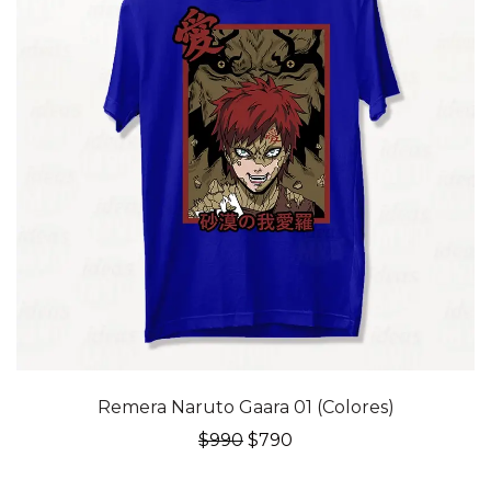
20% OFF
Remera Naruto Gaara 01 (Colores)
El
El
$
990
$
790
precio
precio
original
actual