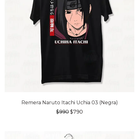
20% OFF
Remera Naruto Itachi Uchia 03 (Negra)
El
El
$
990
$
790
precio
precio
original
actual
era:
es:
$990.
$790.