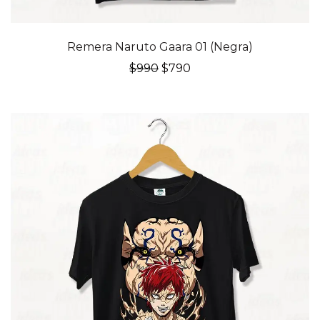
20% OFF
Remera Naruto Gaara 01 (Negra)
El
El
$
990
$
790
precio
precio
original
actual
era:
es:
$990.
$790.