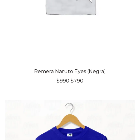
20% OFF
Remera Naruto Eyes (Negra)
El
El
$
990
$
790
precio
precio
original
actual
era:
es:
$990.
$790.