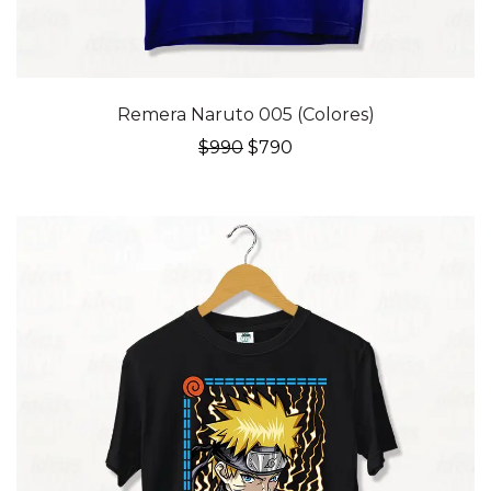
20% OFF
Remera Naruto 005 (Colores)
El
El
$
990
$
790
precio
precio
original
actual
era:
es:
$990.
$790.