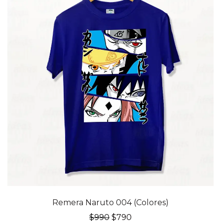
20% OFF
Remera Naruto 004 (Colores)
El
El
$
990
$
790