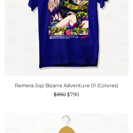
20% OFF
Remera Jojo Bizarre Adventure 01 (Colores)
El
El
$
990
$
790
precio
precio
original
actual
era:
es:
$990.
$790.