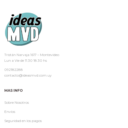
Tristán Narvaja 1617 – Montevideo
Lun a Vie de 11.30 18.30 hs
092182288
contacto@ideasmvd.com.uy
MAS INFO
Sobre Nosotros
Envíos
Seguridad en los pagos