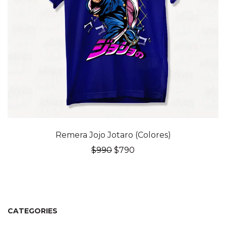
20% OFF
Remera Jojo Jotaro (Colores)
El
El
$
990
$
790
precio
precio
original
actual
era:
es:
$990.
$790.
CATEGORIES