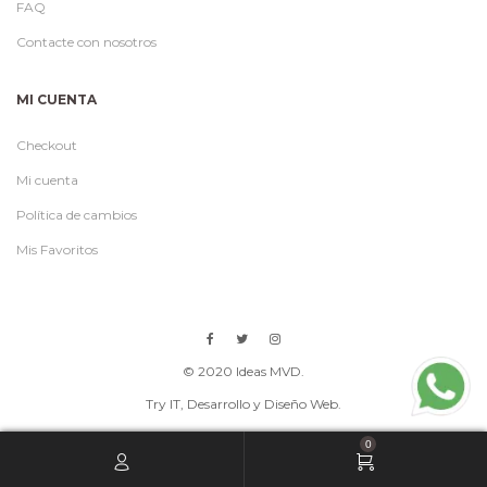
FAQ
Contacte con nosotros
MI CUENTA
Checkout
Mi cuenta
Política de cambios
Mis Favoritos
© 2020 Ideas MVD.
Try IT
, Desarrollo y Diseño Web.
0