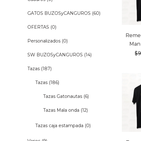
GATOS BUZOSyCANGUROS
(60)
OFERTAS
(0)
20% OF
Remer
Personalizados
(0)
Man 
$
SW BUZOSyCANGUROS
(14)
Tazas
(187)
Tazas
(186)
Tazas Gatonautas
(6)
Tazas Mala onda
(12)
Tazas caja estampada
(0)
20% OF