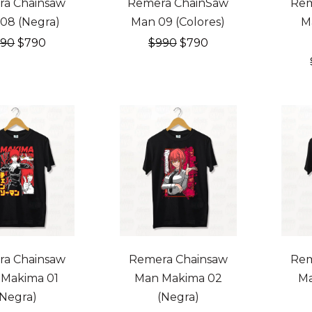
a Chainsaw
Remera ChainSaw
Rem
08 (Negra)
Man 09 (Colores)
M
El
El
El
El
990
$
790
$
990
$
790
precio
precio
precio
precio
original
actual
original
actual
era:
es:
era:
es:
$990.
$790.
$990.
$790.
F
20% OFF
20% 
a Chainsaw
Remera Chainsaw
Rem
Makima 01
Man Makima 02
Ma
(Negra)
(Negra)