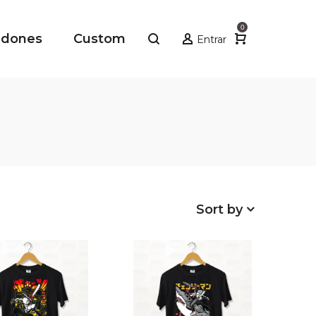
0
adones
Custom
Entrar
Sort by