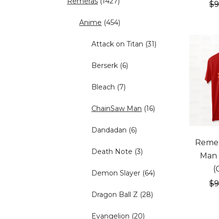
Remeras
(1427)
$
Anime
(454)
Attack on Titan
(31)
Berserk
(6)
Bleach
(7)
ChainSaw Man
(16)
20% OF
Dandadan
(6)
Remer
Death Note
(3)
Man 
(
Demon Slayer
(64)
$
Dragon Ball Z
(28)
Evangelion
(20)