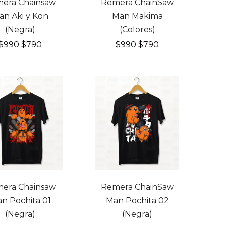
era Chainsaw
Remera ChainSaw
an Aki y Kon
Man Makima
(Negra)
(Colores)
El
El
El
El
$
990
$
790
$
990
$
790
precio
precio
precio
precio
original
actual
original
actual
era:
es:
era:
es:
$990.
$790.
$990.
$790.
OFF
20% OFF
era Chainsaw
Remera ChainSaw
n Pochita 01
Man Pochita 02
(Negra)
(Negra)