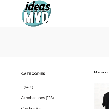
Ideas
Ideas
MVD
MVD
Mostrando 
CATEGORIES
..
(1465)
Almohadones
(128)
Cuadros
(0)