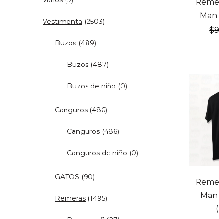
Varios
(9)
Remer
Man 
Vestimenta
(2503)
$
Buzos
(489)
Buzos
(487)
Buzos de niño
(0)
Canguros
(486)
Canguros
(486)
Canguros de niño
(0)
20% OF
GATOS
(90)
Remer
Man 
Remeras
(1495)