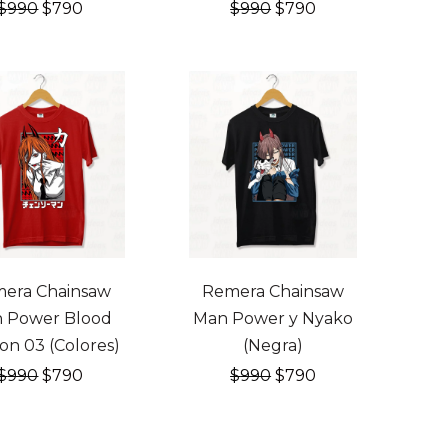
El
El
El
El
$
990
$
790
$
990
$
790
precio
precio
precio
precio
original
actual
original
actual
era:
es:
era:
es:
$990.
$790.
$990.
$790.
OFF
20% OFF
era Chainsaw
Remera Chainsaw
 Power Blood
Man Power y Nyako
n 03 (Colores)
(Negra)
El
El
El
El
$
990
$
790
$
990
$
790
precio
precio
precio
precio
original
actual
original
actual
era:
es:
era:
es: