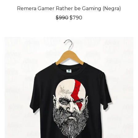
20% OFF
Remera Gamer Rather be Gaming (Negra)
El
El
$
990
$
790
precio
precio
original
actual
era:
es:
$990.
$790.