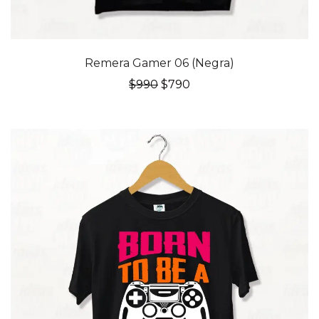
20% OFF
Remera Gamer 06 (Negra)
El
El
$
990
$
790
precio
precio
original
actual
era:
es:
$990.
$790.