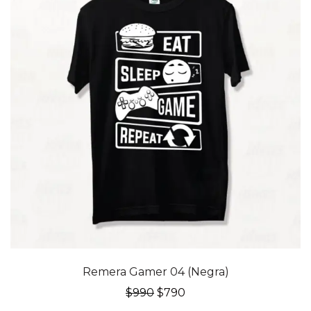
20% OFF
Remera Gamer 04 (Negra)
El
El
$
990
$
790
precio
precio