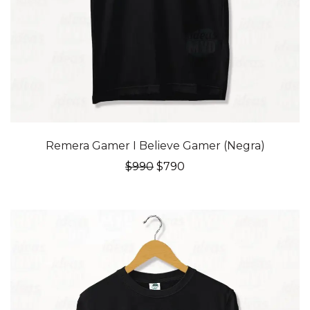
20% OFF
Remera Gamer I Believe Gamer (Negra)
El
El
$
990
$
790
precio
precio
original
actual
era:
es:
$990.
$790.