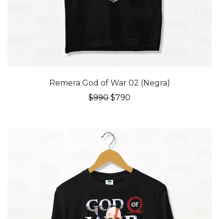
20% OFF
Remera God of War 02 (Negra)
El
El
$
990
$
790
precio
precio
original
actual
era:
es:
$990.
$790.