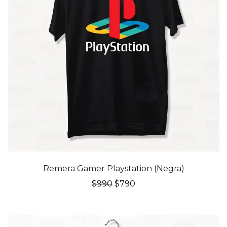
20% OFF
Remera Gamer Playstation (Negra)
El
El
$
990
$
790
precio
precio
original
actual
era:
es:
$990.
$790.