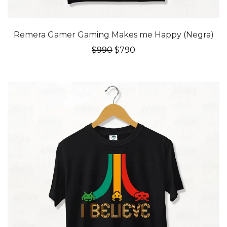
20% OFF
Remera Gamer Gaming Makes me Happy (Negra)
El
El
$
990
$
790
precio
precio
original
actual
era:
es:
$990.
$790.