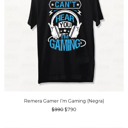
20% OFF
Remera Gamer I’m Gaming (Negra)
El
El
$
990
$
790
precio
precio
original
actual
era:
es: