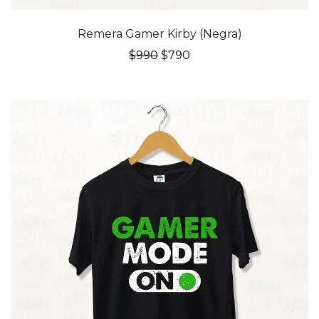
20% OFF
Remera Gamer Kirby (Negra)
El
El
$
990
$
790
precio
precio
original
actual
era:
es:
$990.
$790.