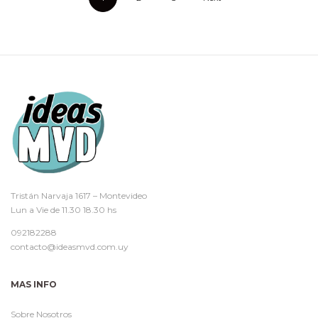
Tristán Narvaja 1617 – Montevideo
Lun a Vie de 11.30 18.30 hs
092182288
contacto@ideasmvd.com.uy
MAS INFO
Sobre Nosotros