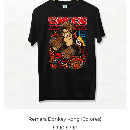
20% OFF
Remera Donkey Kong (Colores)
El
El
$
990
$
790