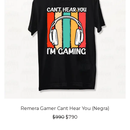
20% OFF
Remera Gamer Cant Hear You (Negra)
El
El
$
990
$
790
precio
precio
original
actual