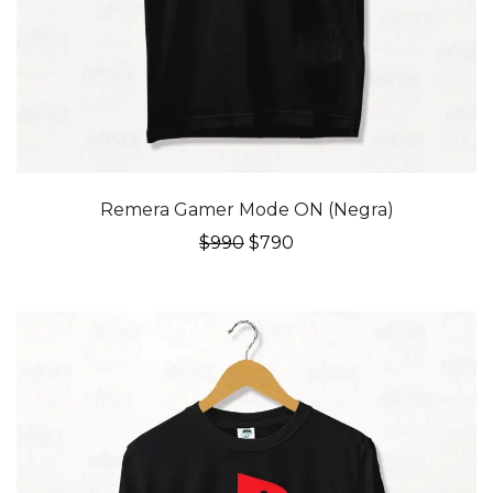
20% OFF
Remera Gamer Mode ON (Negra)
El
El
$
990
$
790
precio
precio
original
actual
era:
es:
$990.
$790.