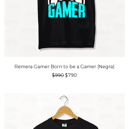
20% OFF
Remera Gamer Born to be a Gamer (Negra)
El
El
$
990
$
790
precio
precio
original
actual
era:
es:
$990.
$790.