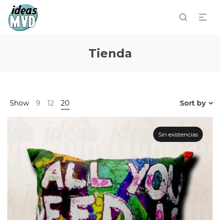
Tienda
Show
9
12
20
Sort by
Sin existencias