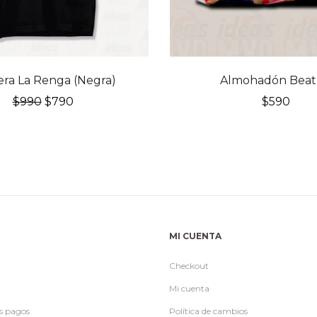
ra La Renga (Negra)
Almohadón Beat
El
El
$
990
$
790
$
590
precio
precio
original
actual
era:
es:
$990.
$790.
MI CUENTA
Checkout
Mi cuenta
s pagos
Política de cambios