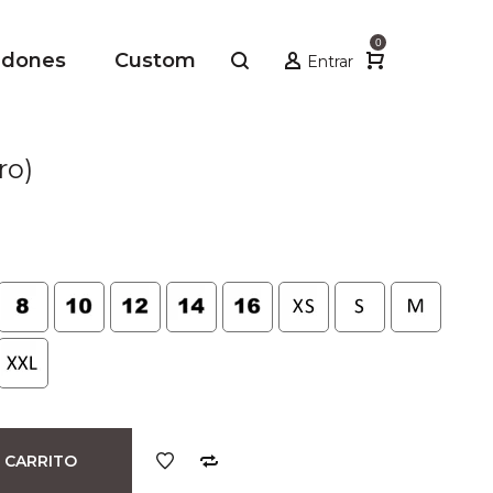
0
adones
Custom
Entrar
ro)
 CARRITO