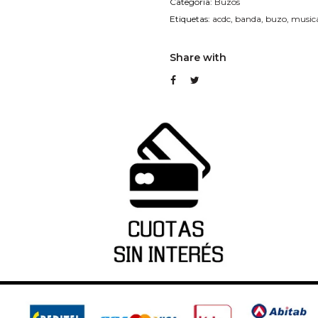
Categoría:
Buzos
Etiquetas:
acdc
,
banda
,
buzo
,
music
Share with