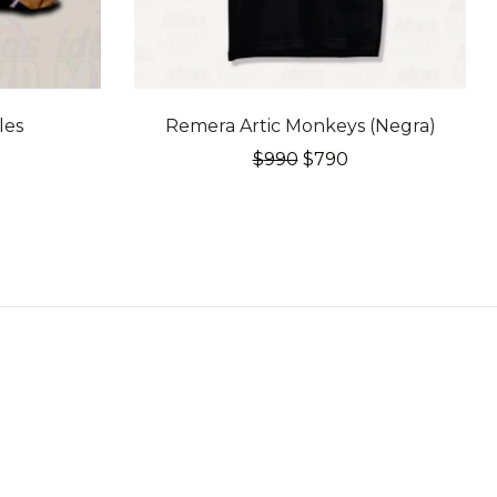
20% OFF
les
Remera Artic Monkeys (Negra)
El
El
$
990
$
790
precio
precio
original
actual
era:
es:
$990.
$790.