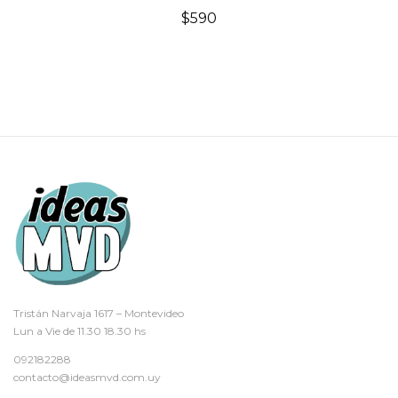
$
590
Tristán Narvaja 1617 – Montevideo
Lun a Vie de 11.30 18.30 hs
092182288
contacto@ideasmvd.com.uy