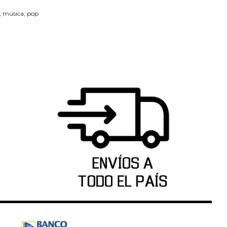
,
musica
,
pop