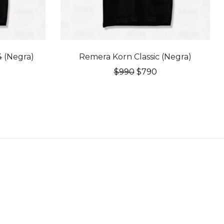
20% OFF
 (Negra)
Remera Korn Classic (Negra)
El
El
$
990
$
790
recio
precio
precio
l
ctual
original
actual
:
era:
es:
790.
$990.
$790.