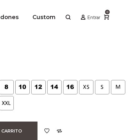
0
adones
Custom
Entrar
)
 CARRITO