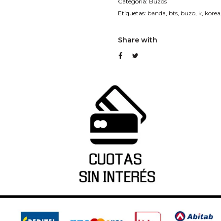
Categoría:
Buzos
Etiquetas:
banda
,
bts
,
buzo
,
k
,
korea
Share with