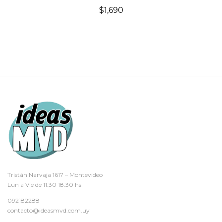
$
1,690
Tristán Narvaja 1617 – Montevideo
Lun a Vie de 11.30 18.30 hs
092182288
contacto@ideasmvd.com.uy