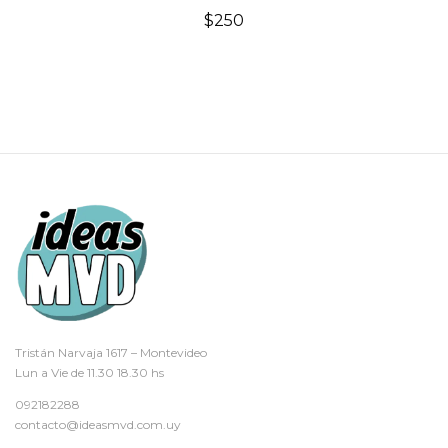
$
250
Tristán Narvaja 1617 – Montevideo
Lun a Vie de 11.30 18.30 hs
092182288
contacto@ideasmvd.com.uy