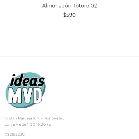
Almohadón Totoro 02
$
590
Tristán Narvaja 1617 – Montevideo
Lun a Vie de 11.30 18.30 hs
092182288