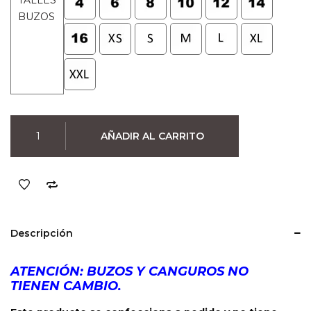
TALLES
BUZOS
Buzo
AÑADIR AL CARRITO
Star
Wars
Vader
Im
Bad
(Negro)
Descripción
cantidad
ATENCIÓN: BUZOS Y CANGUROS NO
TIENEN CAMBIO.