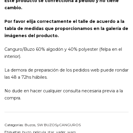
Este producto se confecciona a pedido y no tiene
cambio.
Por favor elija correctamente el talle de acuerdo a la
tabla de medidas que proporcionamos en la galería de
imágenes del producto.
Canguro/Buzo 60% algodón y 40% polyester (felpa en el
interior).
La demora de preparación de los pedidos web puede rondar
las 48 a 72hs hábiles.
No dude en hacer cualquier consulta necesaria previa a la
compra.
Categorías:
Buzos
,
SW BUZOSyCANGUROS
Etiquetas:
buzo
,
pelicula
,
star
,
vader
,
wars