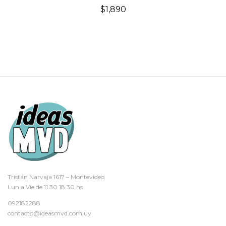
$
1,890
Tristán Narvaja 1617 – Montevideo
Lun a Vie de 11.30 18.30 hs
092182288
contacto@ideasmvd.com.uy