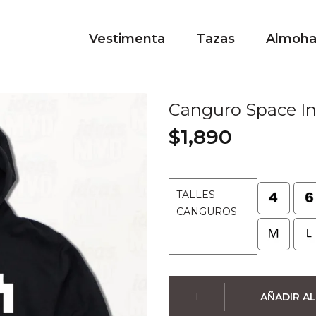
Vestimenta
Tazas
Almoh
Canguro Space Inv
$
1,890
TALLES
CANGUROS
Canguro
AÑADIR AL
Space