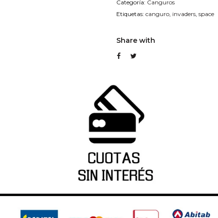
Categoría:
Canguros
Etiquetas:
canguro
,
invaders
,
space
Share with