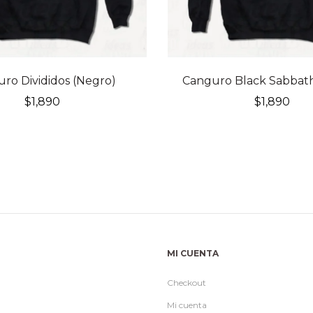
ro Divididos (Negro)
Canguro Black Sabbath
$
1,890
$
1,890
MI CUENTA
Checkout
Mi cuenta