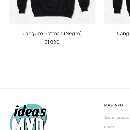
Canguro Batman (Negro)
Cangu
$
1,890
MAS INFO
Sobre Nosotros
Envíos