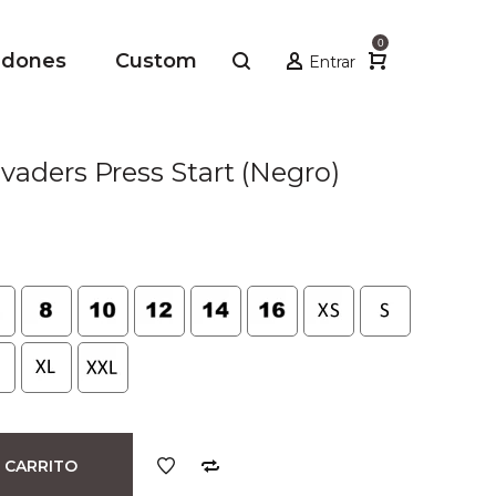
0
adones
Custom
Entrar
aders Press Start (Negro)
 CARRITO