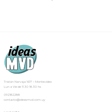
Tristán Narvaja 1617 – Montevideo
Lun a Vie de 11.30 18.30 hs
092182288
contacto@ideasmvd.com.uy