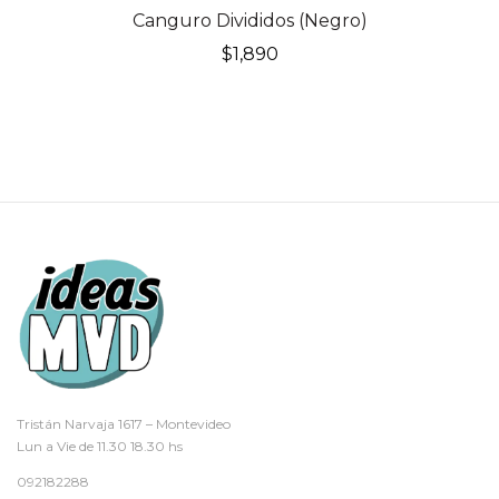
Canguro Divididos (Negro)
$
1,890
Tristán Narvaja 1617 – Montevideo
Lun a Vie de 11.30 18.30 hs
092182288