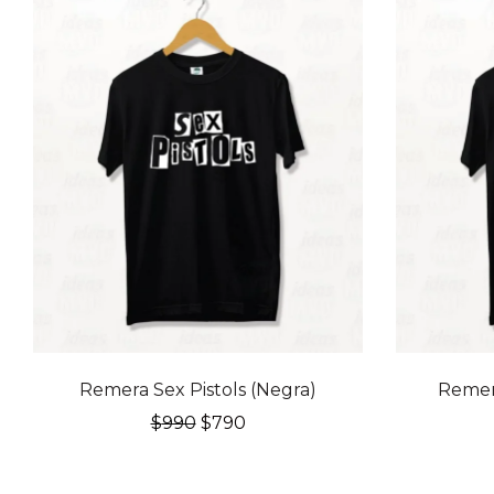
20% OFF
20% OFF
Remera Sex Pistols (Negra)
Remer
El
El
$
990
$
790
precio
precio
original
actual
era:
es: