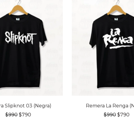
20% OFF
a Slipknot 03 (Negra)
Remera La Renga (N
El
El
El
El
$
990
$
790
$
990
$
790
precio
precio
precio
p
original
actual
origina
a
era:
es:
era:
es