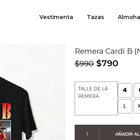
Vestimenta
Tazas
Almoh
Remera Cardi B (
El
El
$
790
$
990
precio
prec
original
actu
era:
es:
TALLE DE LA
$990.
$790
REMERA
Remera
AÑADIR AL
Cardi