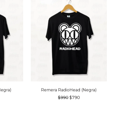
20% OFF
egra)
Remera RadioHead (Negra)
El
El
$
990
$
790
recio
precio
precio
l
ctual
original
actual
:
era:
es: