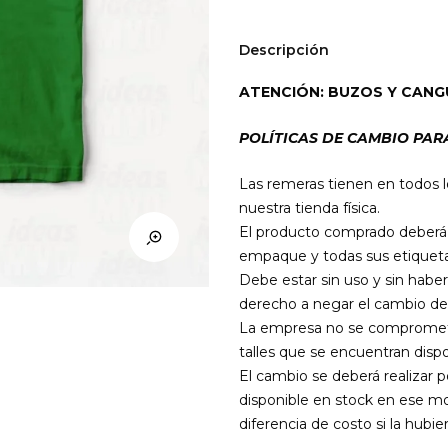
Among
Us
Descripción
Impostor
(colores)
ATENCIÓN: BUZOS Y CANG
cantidad
POLÍTICAS DE CAMBIO PAR
Las remeras tienen en todos l
nuestra tienda física.
El producto comprado deberá e
empaque y todas sus etiqueta
Debe estar sin uso y sin haber
derecho a negar el cambio de
La empresa no se compromete 
talles que se encuentran dispo
El cambio se deberá realizar 
disponible en stock en ese mo
diferencia de costo si la hubier