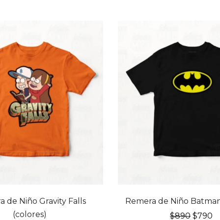
RETIRO INMEDIATO
 de Niño Gravity Falls
Remera de Niño Batman 
(colores)
El
El
$
890
$
790