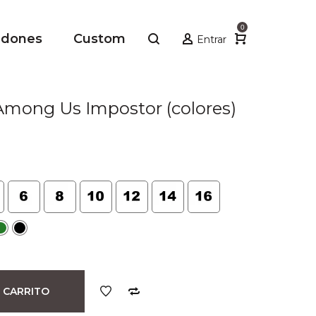
0
adones
Custom
Entrar
mong Us Impostor (colores)
io
al
.
 CARRITO