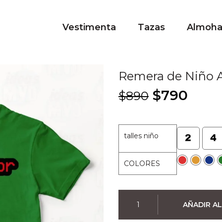
Vestimenta
Tazas
Almoh
Remera de Niño A
El
El
$
790
$
890
precio
prec
original
actu
era:
es:
talles niño
$890.
$790
COLORES
Remera
AÑADIR AL
de
Niño