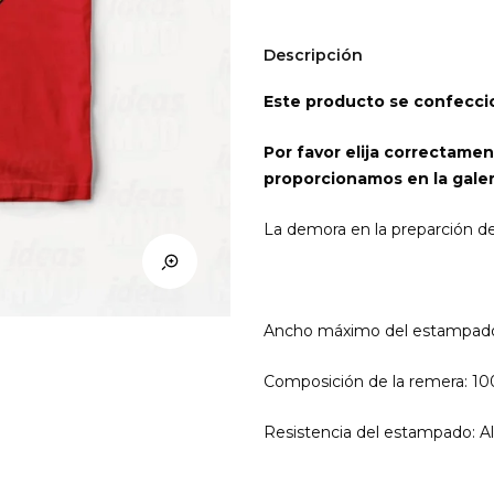
Flash
(colores)
Descripción
cantidad
Este producto se confeccio
Por favor elija correctamen
proporcionamos en la galer
La demora en la preparción d
Ancho máximo del estampad
Composición de la remera: 1
Resistencia del estampado: Al