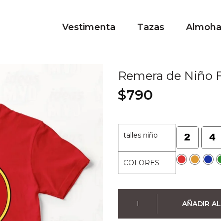
Vestimenta
Tazas
Almoh
Remera de Niño Fl
$
790
talles niño
COLORES
Remera
AÑADIR AL
de
Niño