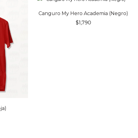
Canguro My Hero Academia (Negro)
$
1,790
ja)
recio
l
ctual
: