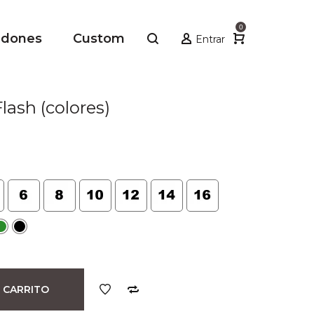
0
adones
Custom
Entrar
ash (colores)
 CARRITO