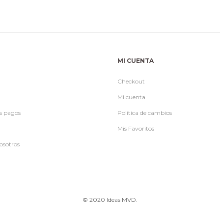
$990.
$
MI CUENTA
Checkout
Mi cuenta
s pagos
Política de cambios
Mis Favoritos
osotros
© 2020 Ideas MVD.