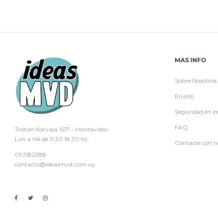
MAS INFO
Sobre Nosotros
Envíos
Seguridad en lo
FAQ
Tristán Narvaja 1617 – Montevideo
Lun a Vie de 11.30 18.30 hs
Contacte con n
092182288
contacto@ideasmvd.com.uy