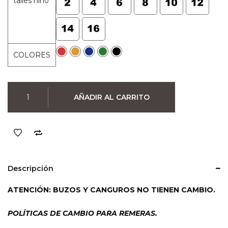
talles niño
original
actual
era:
es:
$890.
$790.
COLORES
Remera
AÑADIR AL CARRITO
de
Niño
Naruto
Akatsuki
(colores)
cantidad
Descripción
ATENCIÓN: BUZOS Y CANGUROS NO TIENEN CAMBIO.
POLÍTICAS DE CAMBIO PARA REMERAS.