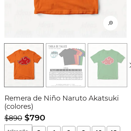
Remera de Niño Naruto Akatsuki
(colores)
El
El
$
790
$
890
precio
precio