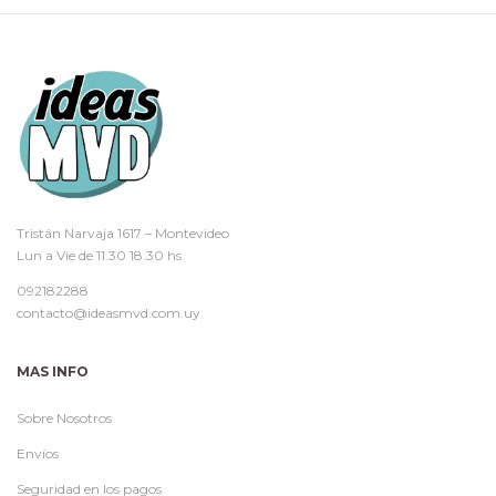
Tristán Narvaja 1617 – Montevideo
Lun a Vie de 11.30 18.30 hs
092182288
contacto@ideasmvd.com.uy
MAS INFO
Sobre Nosotros
Envíos
Seguridad en los pagos