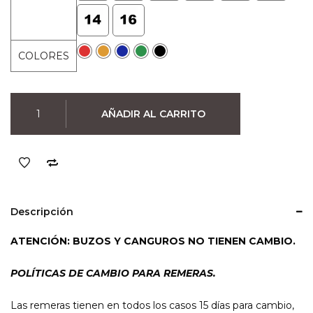
era:
es:
$890.
$790.
COLORES
Remera
AÑADIR AL CARRITO
de
Niño
Roblox
(colores)
cantidad
Descripción
ATENCIÓN: BUZOS Y CANGUROS NO TIENEN CAMBIO.
POLÍTICAS DE CAMBIO PARA REMERAS.
Las remeras tienen en todos los casos 15 días para cambio,