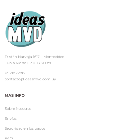
Tristán Narvaja 1617 – Montevideo
Lun a Vie de 11.30 18.30 hs
092182288
contacto@ideasmvd.com.uy
MAS INFO
Sobre Nosotros
Envíos
Seguridad en los pagos
FAQ