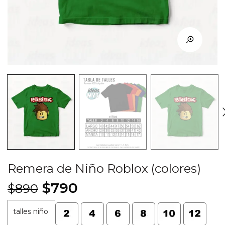
Remera de Niño Roblox (colores)
El
El
$
790
$
890
precio
precio
talles niño
original
actual