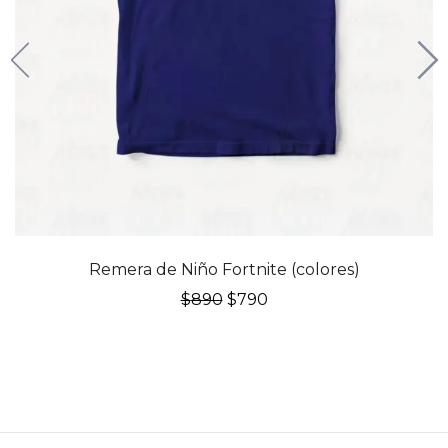
Remera de Niño Fortnite (colores)
El
El
$
890
$
790
precio
precio
original
actual
era:
es:
$890.
$790.