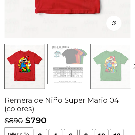
Remera de Niño Super Mario 04
(colores)
El
El
$
790
$
890
precio
precio
talles niño