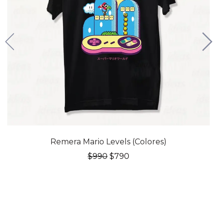
20% OFF
Remera Mario Levels (Colores)
El
El
$
990
$
790
precio
precio
original
actual
era:
es:
$990.
$790.