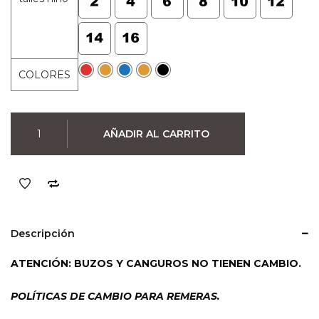
original
actual
era:
es:
$890.
$790.
COLORES
Remera
AÑADIR AL CARRITO
de
Niño
Super
Mario
04
(colores)
Descripción
cantidad
ATENCIÓN: BUZOS Y CANGUROS NO TIENEN CAMBIO.
POLÍTICAS DE CAMBIO PARA REMERAS.