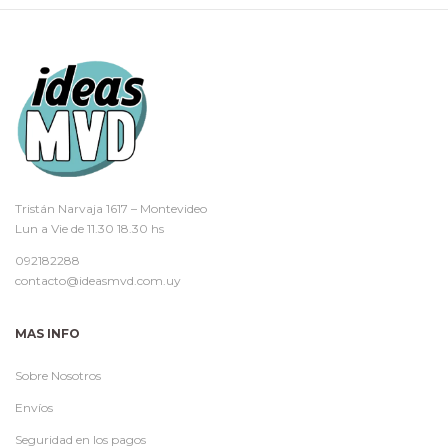
Tristán Narvaja 1617 – Montevideo
Lun a Vie de 11.30 18.30 hs
092182288
contacto@ideasmvd.com.uy
MAS INFO
Sobre Nosotros
Envíos
Seguridad en los pagos