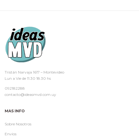
Tristán Narvaja 1617 – Montevideo
Lun a Vie de 11.30 18.30 hs
092182288
contacto@ideasmvd.com.uy
MAS INFO
Sobre Nosotros
Envíos