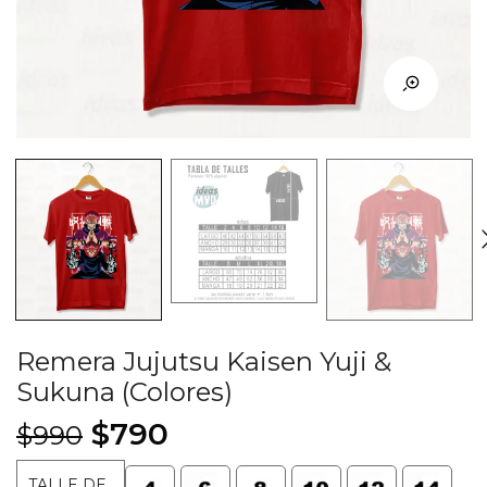
Remera Jujutsu Kaisen Yuji &
Sukuna (Colores)
El
El
$
790
$
990
precio
precio
TALLE DE