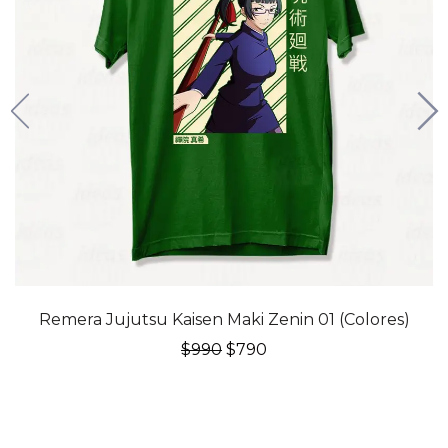
20% OFF
Remera Jujutsu Kaisen Maki Zenin 01 (Colores)
El
El
$
990
$
790
precio
precio
original
actual
era:
es:
$990.
$790.