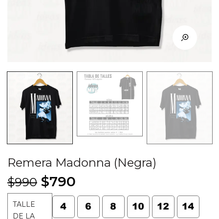
Remera Madonna (Negra)
El
El
$
790
$
990
precio
precio
TALLE
original
actual
DE LA