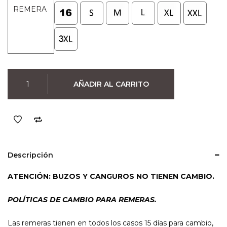
era:
es:
REMERA
$990.
$790.
Remera
AÑADIR AL CARRITO
Madonna
(Negra)
cantidad
Descripción
ATENCIÓN: BUZOS Y CANGUROS NO TIENEN CAMBIO.
POLÍTICAS DE CAMBIO PARA REMERAS.
Las remeras tienen en todos los casos 15 días para cambio,