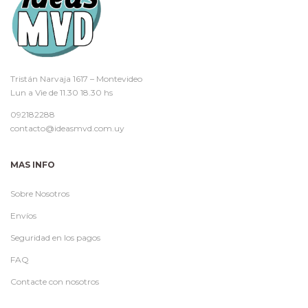
Tristán Narvaja 1617 – Montevideo
Lun a Vie de 11.30 18.30 hs
092182288
contacto@ideasmvd.com.uy
MAS INFO
Sobre Nosotros
Envíos
Seguridad en los pagos
FAQ
Contacte con nosotros