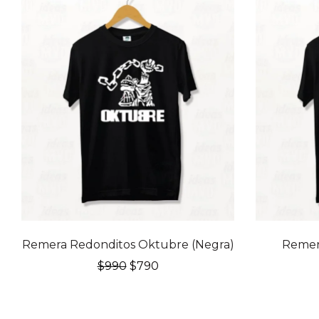
20% OFF
20% OFF
Remera Redonditos Oktubre (Negra)
Remera
El
El
$
990
$
790
precio
precio
original
actual
era:
es: