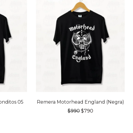
20% OFF
onditos 05
Remera Motorhead England (Negra)
El
El
$
990
$
790
precio
precio
original
actual
recio
era:
es:
l
ctual