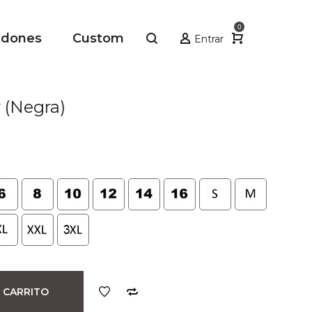
0
adones
Custom
Entrar
(Negra)
io
al
.
 CARRITO