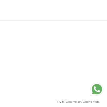
$990.
$790.
:
790.
Try IT
, Desarrollo y Diseño Web.