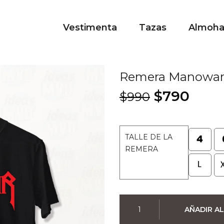
Vestimenta
Tazas
Almoh
Remera Manowar 
El
El
$
790
$
990
precio
prec
original
actu
era:
es:
TALLE DE LA
$990.
$790
REMERA
Remera
AÑADIR AL
Manowar