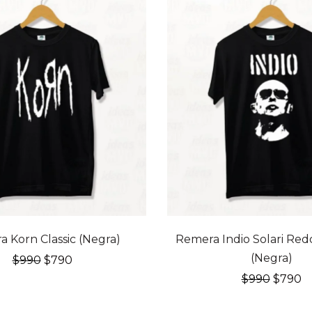
20% OFF
 Korn Classic (Negra)
Remera Indio Solari Red
(Negra)
El
El
$
990
$
790
precio
precio
El
El
$
990
$
790
original
actual
precio
p
era:
es:
origina
a