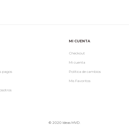
$990.
$790.
era:
es
$990.
$
MI CUENTA
Checkout
Mi cuenta
s pagos
Política de cambios
Mis Favoritos
osotros
© 2020 Ideas MVD.