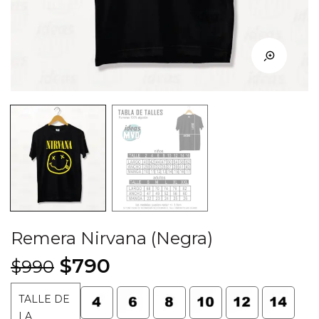
Remera Nirvana (Negra)
El
El
$
790
$
990
precio
precio
TALLE DE
original
actual
LA