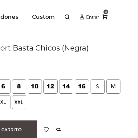
0
adones
Custom
Entrar
ort Basta Chicos (Negra)
io
al
.
 CARRITO