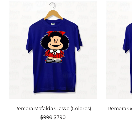
20% OFF
20% OFF
Remera Mafalda Classic (Colores)
Remera God
El
El
$
990
$
790
precio
precio
original
actual