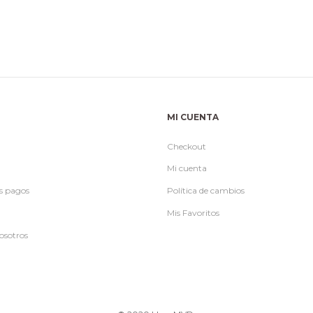
era:
es:
era:
es
$990.
$790.
$990.
$
MI CUENTA
Checkout
Mi cuenta
s pagos
Política de cambios
Mis Favoritos
osotros