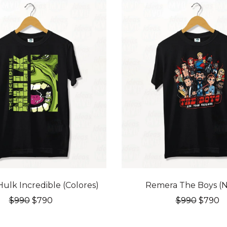
20% OFF
ulk Incredible (Colores)
Remera The Boys (N
El
El
El
El
$
990
$
790
$
990
$
790
precio
precio
precio
p
original
actual
origina
a