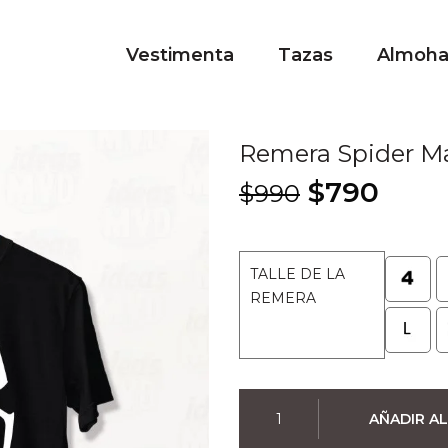
Vestimenta
Tazas
Almoh
Remera Spider M
El
El
$
790
$
990
precio
prec
original
actu
era:
es:
TALLE DE LA
$990.
$790
REMERA
Remera
AÑADIR AL
Spider