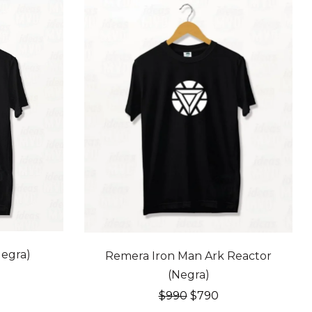
20% OFF
egra)
Remera Iron Man Ark Reactor
(Negra)
recio
El
El
$
990
$
790
l
ctual
precio
precio