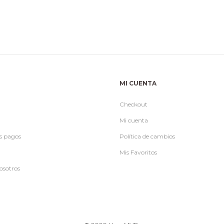
era:
es:
era:
es
$990.
$790.
$990.
$
MI CUENTA
Checkout
Mi cuenta
s pagos
Política de cambios
Mis Favoritos
osotros