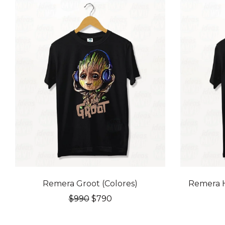
20% OFF
20% OFF
Remera Groot (Colores)
Remera H
El
El
$
990
$
790
precio
precio
original
actual