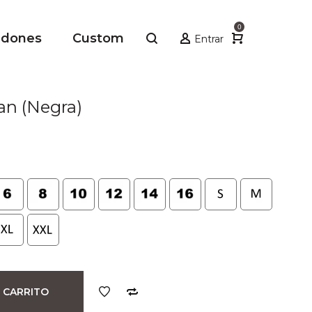
0
adones
Custom
Entrar
an (Negra)
io
al
.
 CARRITO