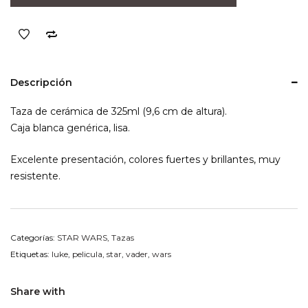
Wars
Luke
&
Vader
cantidad
Descripción
Taza de cerámica de 325ml (9,6 cm de altura).
Caja blanca genérica, lisa.
Excelente presentación, colores fuertes y brillantes, muy
resistente.
Categorías:
STAR WARS
,
Tazas
Etiquetas:
luke
,
pelicula
,
star
,
vader
,
wars
Share with