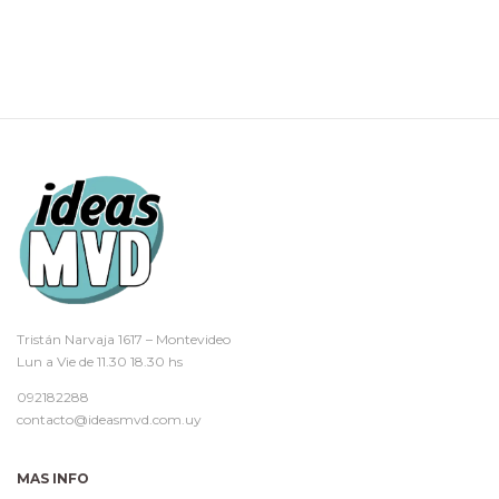
Tristán Narvaja 1617 – Montevideo
Lun a Vie de 11.30 18.30 hs
092182288
contacto@ideasmvd.com.uy
MAS INFO