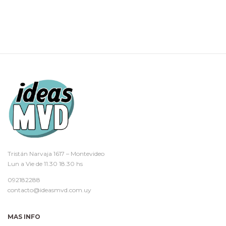
Tristán Narvaja 1617 – Montevideo
Lun a Vie de 11.30 18.30 hs
092182288
contacto@ideasmvd.com.uy
MAS INFO