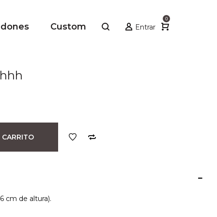
0
adones
Custom
Entrar
Shhh
 CARRITO
6 cm de altura).