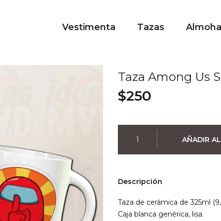
Vestimenta
Tazas
Almoh
Taza Among Us 
$
250
Taza
AÑADIR AL
Among
Us
Shhh
cantidad
Descripción
Taza de cerámica de 325ml (9,
Caja blanca genérica, lisa.