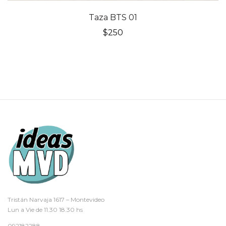
Taza BTS 01
$
250
Tristán Narvaja 1617 – Montevideo
Lun a Vie de 11.30 18.30 hs
092182288