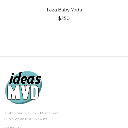
Taza Baby Yoda
$
250
Tristán Narvaja 1617 – Montevideo
Lun a Vie de 11.30 18.30 hs
092182288