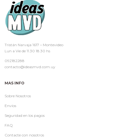
Tristán Narvaja 1617 – Montevideo
Lun a Vie de 11.30 18.30 hs
092182288
contacto@ideasmvd.com.uy
MAS INFO
Sobre Nosotros
Envíos
Seguridad en los pagos
FAQ
Contacte con nosotros