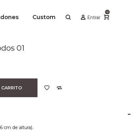
0
adones
Custom
Entrar
odos 01
 CARRITO
6 cm de altura).