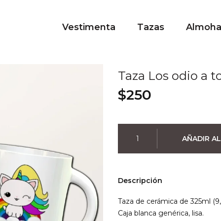
Vestimenta
Tazas
Almoh
Taza Los odio a t
$
250
Taza
AÑADIR AL
Los
odio
a
todos
Descripción
01
cantidad
Taza de cerámica de 325ml (9,
Caja blanca genérica, lisa.