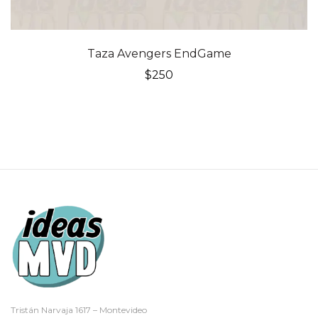
Taza Avengers EndGame
$
250
Tristán Narvaja 1617 – Montevideo