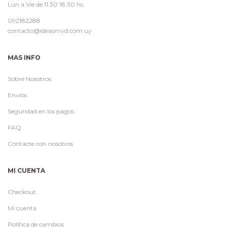
Lun a Vie de 11.30 18.30 hs
092182288
contacto@ideasmvd.com.uy
MAS INFO
Sobre Nosotros
Envíos
Seguridad en los pagos
FAQ
Contacte con nosotros
MI CUENTA
Checkout
Mi cuenta
Política de cambios