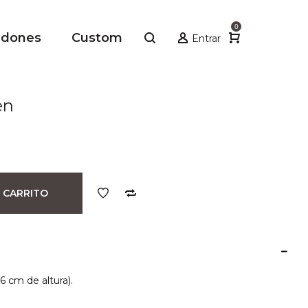
0
adones
Custom
Entrar
en
 CARRITO
6 cm de altura).