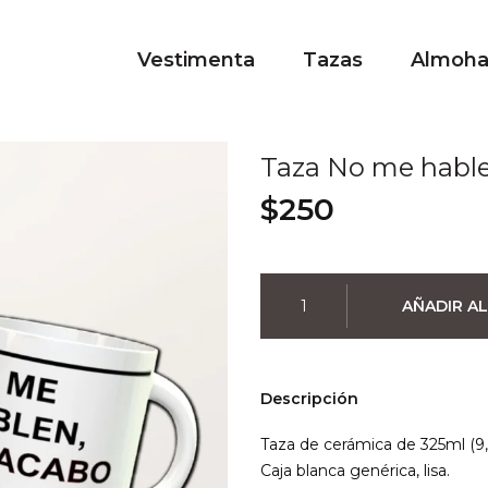
Vestimenta
Tazas
Almoh
Taza No me habl
$
250
Taza
AÑADIR AL
No
me
hablen
cantidad
Descripción
Taza de cerámica de 325ml (9,
Caja blanca genérica, lisa.