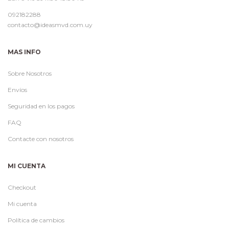
092182288
contacto@ideasmvd.com.uy
MAS INFO
Sobre Nosotros
Envíos
Seguridad en los pagos
FAQ
Contacte con nosotros
MI CUENTA
Checkout
Mi cuenta
Política de cambios