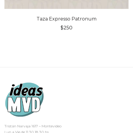
Taza Expresso Patronum
$
250
Tristán Narvaja 1617 – Montevideo
Lun a Vie de 11.30 18.30 hs