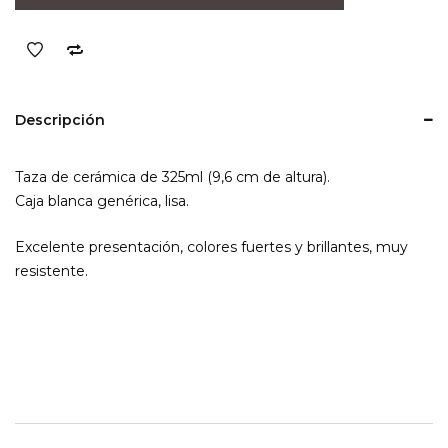
de
Ricota
cantidad
Descripción
Taza de cerámica de 325ml (9,6 cm de altura).
Caja blanca genérica, lisa.
Excelente presentación, colores fuertes y brillantes, muy
resistente.