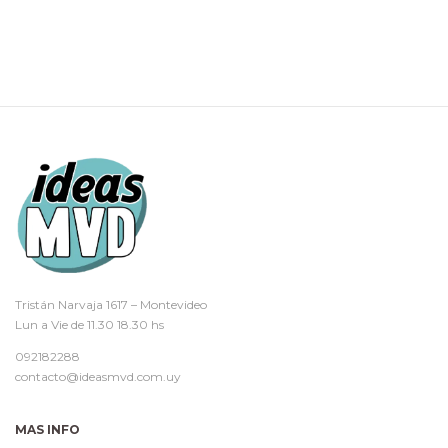
Tristán Narvaja 1617 – Montevideo
Lun a Vie de 11.30 18.30 hs
092182288
contacto@ideasmvd.com.uy
MAS INFO