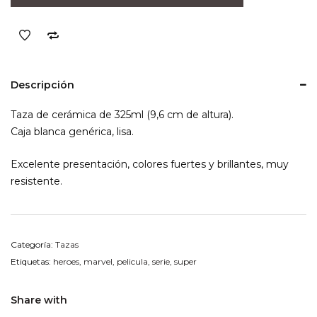
Heroes
Marvel
cantidad
Descripción
Taza de cerámica de 325ml (9,6 cm de altura).
Caja blanca genérica, lisa.
Excelente presentación, colores fuertes y brillantes, muy
resistente.
Categoría:
Tazas
Etiquetas:
heroes
,
marvel
,
pelicula
,
serie
,
super
Share with